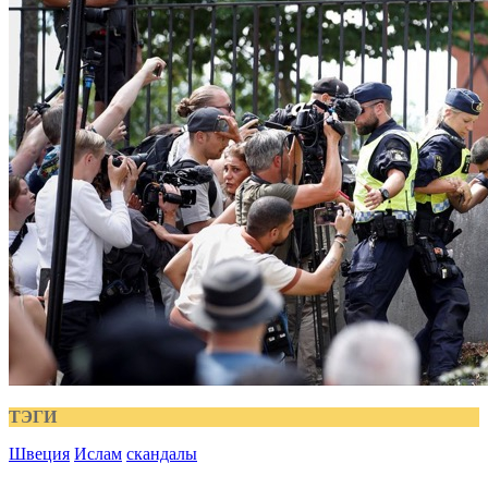
ТЭГИ
Швеция
Ислам
скандалы