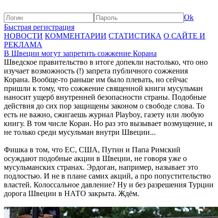
Ok
Быстрая регистрация
НОВОСТИ
КОММЕНТАРИИ
СТАТИСТИКА
О САЙТЕ И
РЕКЛАМА
В Швеции могут запретить сожжение Корана
Шведское правительство в итоге допекли настолько, что оно
изучает возможность (!) запрета публичного сожжения
Корана. Вообще-то раньше им было плевать, но сейчас
пришли к тому, что сожжение священной книги мусульман
наносит ущерб внутренней безопасности страны. Подобные
действия до сих пор защищены законом о свободе слова. То
есть не важно, сжигаешь журнал Playboy, газету или любую
книгу. В том числе Коран. Но раз это вызывает возмущение, и
не только среди мусульман внутри Швеции...
Фишка в том, что ЕС, США, Путин и Папа Римский
осуждают подобные акции в Швеции, не говоря уже о
мусульманских странах. Эрдоган, например, называет это
подлостью. И не в плане самих акций, а про попустительство
властей. Колоссальное давление? Ну и без разрешения Турции
дорога Швеции в НАТО закрыта. Ждём.