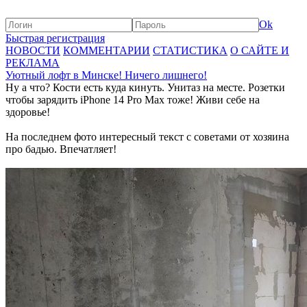
Ok
Быстрая регистрация
НОВОСТИ
КОММЕНТАРИИ
СТАТИСТИКА
О САЙТЕ И
РЕКЛАМА
Уютный лофт в Минске! Ничего лишнего!
Ну а что? Кости есть куда кинуть. Унитаз на месте. Розетки
чтобы зарядить iPhone 14 Pro Max тоже! Живи себе на
здоровье!
На последнем фото интересный текст с советами от хозяина
про бадью. Впечатляет!