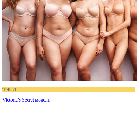
ТЭГИ
Victoria’s Secret
модели