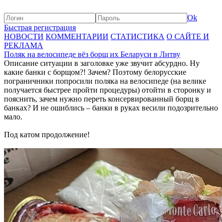
Ok
Быстрая регистрация
НОВОСТИ
КОММЕНТАРИИ
СТАТИСТИКА
О САЙТЕ И
РЕКЛАМА
Поляк на велосипеде вёз борщ их Беларуси в Литву
Описание ситуации в заголовке уже звучит абсурдно. Ну
какие банки с борщом?! Зачем? Поэтому белорусские
пограничники попросили поляка на велосипеде (на велике
получается быстрее пройти процедуры) отойти в сторонку и
пояснить, зачем нужно переть консервированный борщ в
банках? И не ошиблись – банки в руках весили подозрительно
мало.
Под катом продолжение!