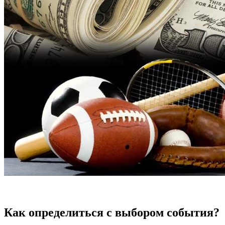
Как определиться с выбором события?