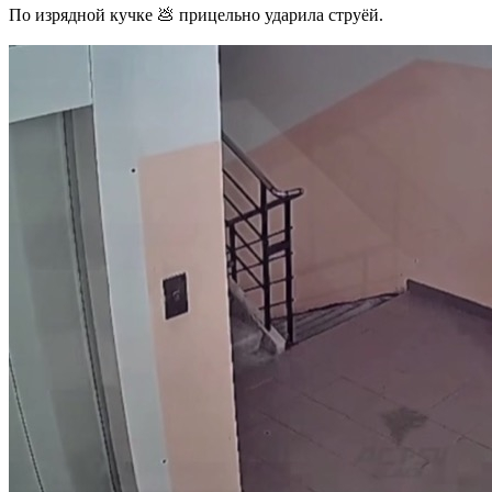
По изрядной кучке 💩 прицельно ударила струёй.