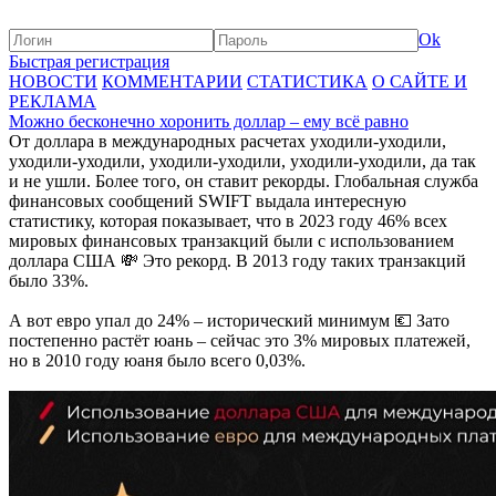
Ok
Быстрая регистрация
НОВОСТИ
КОММЕНТАРИИ
СТАТИСТИКА
О САЙТЕ И
РЕКЛАМА
Можно бесконечно хоронить доллар – ему всё равно
От доллара в международных расчетах уходили-уходили,
уходили-уходили, уходили-уходили, уходили-уходили, да так
и не ушли. Более того, он ставит рекорды. Глобальная служба
финансовых сообщений SWIFT выдала интересную
статистику, которая показывает, что в 2023 году 46% всех
мировых финансовых транзакций были с использованием
доллара США 💸 Это рекорд. В 2013 году таких транзакций
было 33%.
А вот евро упал до 24% – исторический минимум 💶 Зато
постепенно растёт юань – сейчас это 3% мировых платежей,
но в 2010 году юаня было всего 0,03%.