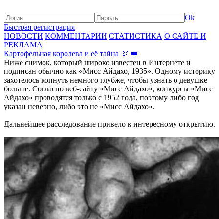
Ok
Быстрая регистрация
НОВОСТИ
КОММЕНТАРИИ
СТАТИСТИКА
О САЙТЕ И
РЕКЛАМА
Картофельная королева и её тайна 🥔 👑
Ниже снимок, который широко известен в Интернете и
подписан обычно как «Мисс Айдахо, 1935». Одному историку
захотелось копнуть немного глубже, чтобы узнать о девушке
больше. Согласно веб-сайту «Мисс Айдахо», конкурсы «Мисс
Айдахо» проводятся только с 1952 года, поэтому либо год
указан неверно, либо это не «Мисс Айдахо».
Дальнейшее расследование привело к интересному открытию.