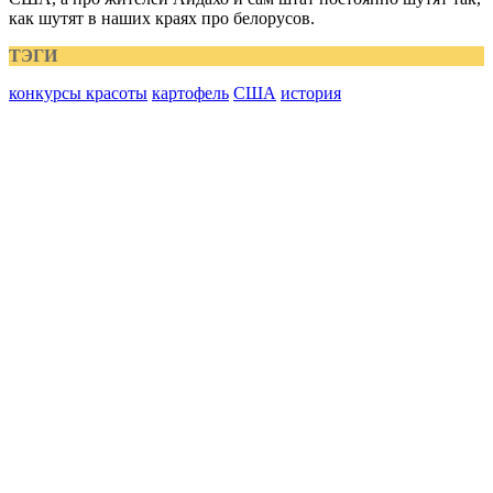
как шутят в наших краях про белорусов.
ТЭГИ
конкурсы красоты
картофель
США
история