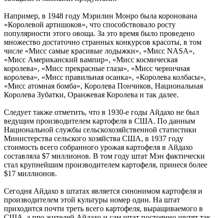
Например, в 1948 году Мэрилин Монро была коронована
«Королевой артишоков», что способствовало росту
популярности этого овоща. За это время было проведено
множество достаточно странных конкурсов красоты, в том
числе «Мисс самые красивые лодыжки», «Мисс NASA»,
«Мисс Американский вампир», «Мисс космическая
королева», «Мисс прекрасные глаза», «Мисс черничная
королева», «Мисс правильная осанка», «Королева колбасы»,
«Мисс атомная бомба», Королева Пончиков, Национальная
Королева Зубатки, Оранжевая Королева и так далее.
Следует также отметить, что в 1930-е годы Айдахо не был
ведущим производителем картофеля в США. По данным
Национальной службы сельскохозяйственной статистики
Министерства сельского хозяйства США, в 1937 году
стоимость всего собранного урожая картофеля в Айдахо
составляла $7 миллионов. В том году штат Мэн фактически
стал крупнейшим производителем картофеля, принеся более
$17 миллионов.
Сегодня Айдахо в штатах является синонимом картофеля и
производителем этой культуры номер один. На штат
приходится почти треть всего картофеля, выращиваемого в
США, а про жителей Айдахо и сам штат постоянно шутят так,