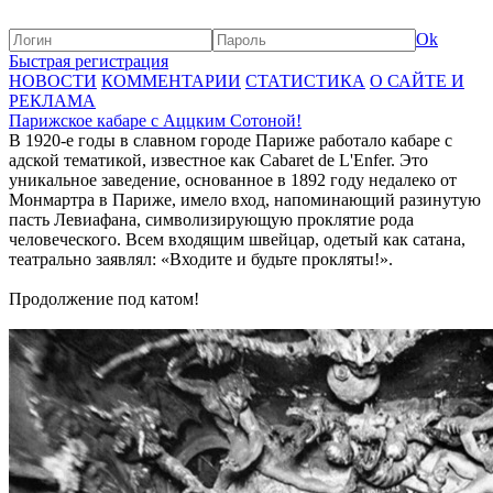
Ok
Быстрая регистрация
НОВОСТИ
КОММЕНТАРИИ
СТАТИСТИКА
О САЙТЕ И
РЕКЛАМА
Парижское кабаре с Аццким Сотоной!
В 1920-е годы в славном городе Париже работало кабаре с
адской тематикой, известное как Cabaret de L'Enfer. Это
уникальное заведение, основанное в 1892 году недалеко от
Монмартра в Париже, имело вход, напоминающий разинутую
пасть Левиафана, символизирующую проклятие рода
человеческого. Всем входящим швейцар, одетый как сатана,
театрально заявлял: «Входите и будьте прокляты!».
Продолжение под катом!