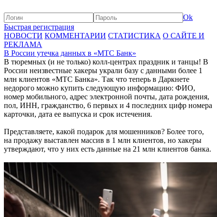
Ok
Быстрая регистрация
НОВОСТИ
КОММЕНТАРИИ
СТАТИСТИКА
О САЙТЕ И
РЕКЛАМА
В России утечка данных в «МТС Банк»
В тюремных (и не только) колл-центрах праздник и танцы! В
России неизвестные хакеры украли базу с данными более 1
млн клиентов «МТС Банка». Так что теперь в Даркнете
недорого можно купить следующую информацию: ФИО,
номер мобильного, адрес электронной почты, дата рождения,
пол, ИНН, гражданство, 6 первых и 4 последних цифр номера
карточки, дата ее выпуска и срок истечения.
Представляете, какой подарок для мошенников? Более того,
на продажу выставлен массив в 1 млн клиентов, но хакеры
утверждают, что у них есть данные на 21 млн клиентов банка.