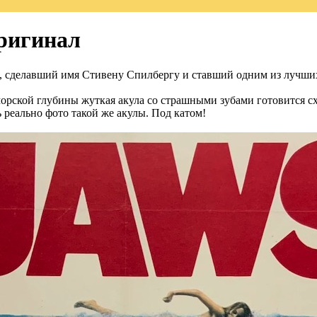
ригинал
а, сделавший имя Стивену Спилбергу и ставший одним из лучши
морской глубины жуткая акула со страшными зубами готовится с
 реально фото такой же акулы. Под катом!