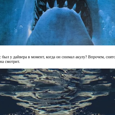
с был у дайвера в момент, когда он снимал акулу? Впрочем, снят
на смотрит.