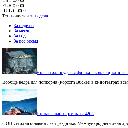
USD
0.0000
EUR
0.0000
RUB
0.0000
Топ новостей
за неделю
За неделю
За месяц
За год
За все время
Новая голливудская фишка – коллекционные в
Вообще вёдра для попкорна (Popcorn Bucket) в кинотеатрах вс
Прикольные картинки - 4205
ООН сегодня объявил два праздника: Международный день дру