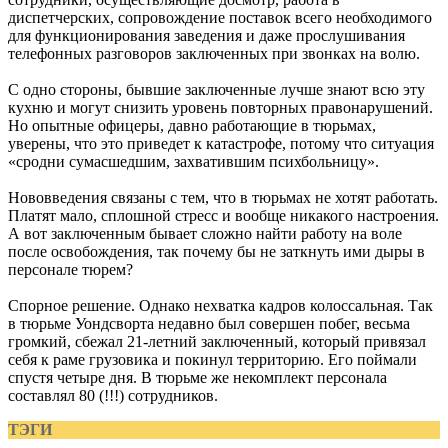
диспетчерских, сопровождение поставок всего необходимого
для функционирования заведения и даже прослушивания
телефонных разговоров заключенных при звонках на волю.
С одно стороны, бывшие заключенные лучше знают всю эту
кухню и могут снизить уровень повторных правонарушений.
Но опытные офицеры, давно работающие в тюрьмах,
уверены, что это приведет к катастрофе, потому что ситуация
«сродни сумасшедшим, захватившим психбольницу».
Нововведения связаны с тем, что в тюрьмах не хотят работать.
Платят мало, сплошной стресс и вообще никакого настроения.
А вот заключенным бывает сложно найти работу на воле
после освобождения, так почему бы не заткнуть ими дыры в
персонале тюрем?
Спорное решение. Однако нехватка кадров колоссальная. Так
в тюрьме Уондсворта недавно был совершен побег, весьма
громкий, сбежал 21-летний заключенный, который привязал
себя к раме грузовика и покинул территорию. Его поймали
спустя четыре дня. В тюрьме же некомплект персонала
составлял 80 (!!!) сотрудников.
ТЭГИ