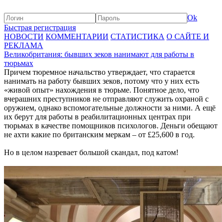
Ok
Быстрая регистрация
НОВОСТИ
КОММЕНТАРИИ
СТАТИСТИКА
О САЙТЕ И
РЕКЛАМА
Великобритания: бывших зеков нанимают для работы в
тюрьмах
Причем тюремное начальство утверждает, что старается
нанимать на работу бывших зеков, потому что у них есть
«живой опыт» нахождения в тюрьме. Понятное дело, что
вчерашних преступников не отправляют служить охраной с
оружием, однако вспомогательные должности за ними. А ещё
их берут для работы в реабилитационных центрах при
тюрьмах в качестве помощников психологов. Деньги обещают
не ахти какие по британским меркам – от £25,600 в год.
Но в целом назревает большой скандал, под катом!