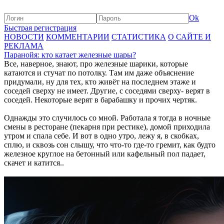
Ok
Быстрая регистрация
НОВОСТИ
КОММЕНТАРИИ
СТАТИСТИКА
О САЙТЕ И
РЕКЛАМА
Паранойя: кто катает железные шары?
Все, наверное, знают, про железные шарики, которые
катаются и стучат по потолку. Там им даже объяснение
придумали, ну для тех, кто живёт на последнем этаже и
соседей сверху не имеет. Другие, с соседями сверху- верят в
соседей. Некоторые верят в барабашку и прочих чертяк.
Однажды это случилось со мной. Работала я тогда в ночные
смены в ресторане (пекарня при рестике), домой приходила
утром и спала себе. И вот в одно утро, лежу я, в скобках,
сплю, и сквозь сон слышу, что что-то где-то гремит, как будто
железное круглое на бетонный или кафельный пол падает,
скачет и катится..