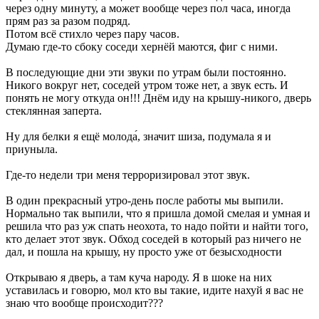
через одну минуту, а может вообще через пол часа, иногда
прям раз за разом подряд.
Потом всё стихло через пару часов.
Думаю где-то сбоку соседи хернёй маются, фиг с ними.
В последующие дни эти звуки по утрам были постоянно.
Никого вокруг нет, соседей утром тоже нет, а звук есть. И
понять не могу откуда он!!! Днём иду на крышу-никого, дверь
стеклянная заперта.
Ну для белки я ещё молода́, значит шиза, подумала я и
приуныла.
Где-то недели три меня терроризировал этот звук.
В один прекрасный утро-день после работы мы выпили.
Нормально так выпили, что я пришла домой смелая и умная и
решила что раз уж спать неохота, то надо пойти и найти того,
кто делает этот звук. Обход соседей в который раз ничего не
дал, и пошла на крышу, ну просто уже от безысходности
Открываю я дверь, а там куча народу. Я в шоке на них
уставилась и говорю, мол кто вы такие, идите нахуй я вас не
знаю что вообще происходит???