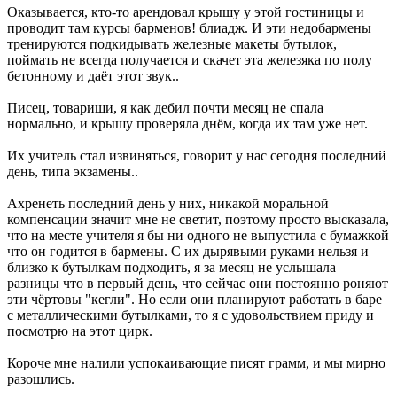
Оказывается, кто-то арендовал крышу у этой гостиницы и
проводит там курсы барменов! блиадж. И эти недобармены
тренируются подкидывать железные макеты бутылок,
поймать не всегда получается и скачет эта железяка по полу
бетонному и даёт этот звук..
Писец, товарищи, я как дебил почти месяц не спала
нормально, и крышу проверяла днём, когда их там уже нет.
Их учитель стал извиняться, говорит у нас сегодня последний
день, типа экзамены..
Ахренеть последний день у них, никакой моральной
компенсации значит мне не светит, поэтому просто высказала,
что на месте учителя я бы ни одного не выпустила с бумажкой
что он годится в бармены. С их дырявыми руками нельзя и
близко к бутылкам подходить, я за месяц не услышала
разницы что в первый день, что сейчас они постоянно роняют
эти чёртовы "кегли". Но если они планируют работать в баре
с металлическими бутылками, то я с удовольствием приду и
посмотрю на этот цирк.
Короче мне налили успокаивающие писят грамм, и мы мирно
разошлись.