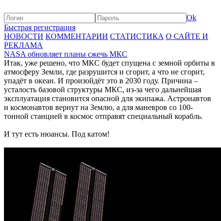
Ok
Быстрая регистрация
НОВОСТИ
КОММЕНТАРИИ
СТАТИСТИКА
О САЙТЕ И
РЕКЛАМА
NASA обновляет планы сжечь МКС
Итак, уже решено, что МКС будет спущена с земной орбиты в
атмосферу Земли, где разрушится и сгорит, а что не сгорит,
упадёт в океан. И произойдёт это в 2030 году. Причина –
усталость базовой структуры МКС, из-за чего дальнейшая
эксплуатация становится опасной для экипажа. Астронавтов
и космонавтов вернут на Землю, а для маневров со 100-
тонной станцией в космос отправят специальный корабль.
И тут есть нюансы. Под катом!