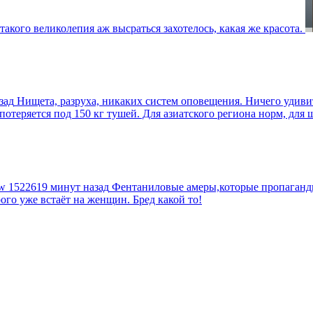
такого великолепия аж высраться захотелось, какая же красота.
зад
Нищета, разруха, никаких систем оповещения. Ничего удив
еряется под 150 кг тушей. Для азиатского региона норм, для шт
tw
1522619 минут назад
Фентаниловые амеры,которые пропагандир
рого уже встаёт на женщин. Бред какой то!