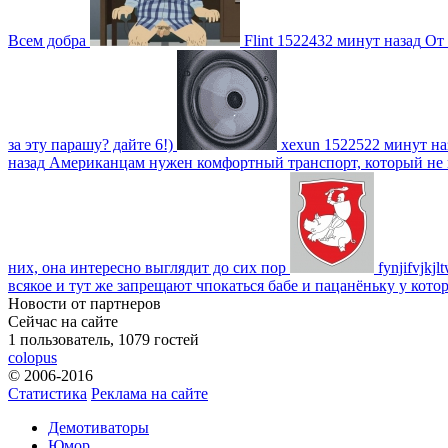
Всем добра
Flint
1522432 минут назад
От 
за эту парашу? дайте 6!)
xexun
1522522 минут на
назад
Американцам нужен комфортный транспорт, который не пот
них, она интересно выглядит до сих пор
fynjifvjkjl
всякое и тут же запрещают чпокаться бабе и пацанёньку у кото
Новости от партнеров
Сейчас на сайте
1 пользователь, 1079 гостей
colopus
© 2006-2016
Статистика
Реклама на сайте
Демотиваторы
Юмор