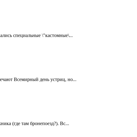
ались специальные \"кастомные\...
ечают Всемирный день устриц, но...
ика (где там бронепоезд?). Вс...