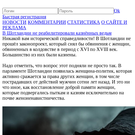
Ok
Быстрая регистрация
НОВОСТИ
КОММЕНТАРИИ
СТАТИСТИКА
О САЙТЕ И
РЕКЛАМА
В Шотландии не реабилитировали казнённых ведьм
Никакой вам исторической справедливости! В Шотландии не
прошёл законопроект, который снял бы обвинения с женщин,
обвиненных в колдовстве в период с XVI по XVIII век.
Большинство из них были казнены.
Надо отметить, что вопрос этот подняли не просто так. В
парламенте Шотландии появилась женщина-политик, которая
активно сражается за права других женщин, в том числе
пострадавших от действий мужчин сотни лет назад. И это ни
что иное, как восстановление доброй памяти женщин,
которые подвергались пыткам и казням исключительно на
почве женоненавистничества.