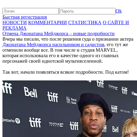
Ok
Быстрая регистрация
НОВОСТИ
КОММЕНТАРИИ
СТАТИСТИКА
О САЙТЕ И
РЕКЛАМА
Отмена Джонатана Мейджорса – новые подробности
Вчера мы писали, что после решения суда о признании актера
Джонатана Мейджорса насильником и садистом
, его тут же
отменили вообще все. В том числе и студия MARVEL,
которая использовала его в качестве одного из главных
персонажей своей идиотской мультивселенной.
Так вот, начали появляться всякие подробности. Под катом!