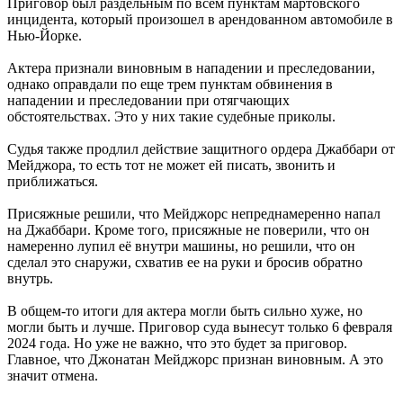
Приговор был раздельным по всем пунктам мартовского
инцидента, который произошел в арендованном автомобиле в
Нью-Йорке.
Актера признали виновным в нападении и преследовании,
однако оправдали по еще трем пунктам обвинения в
нападении и преследовании при отягчающих
обстоятельствах. Это у них такие судебные приколы.
Судья также продлил действие защитного ордера Джаббари от
Мейджора, то есть тот не может ей писать, звонить и
приближаться.
Присяжные решили, что Мейджорс непреднамеренно напал
на Джаббари. Кроме того, присяжные не поверили, что он
намеренно лупил её внутри машины, но решили, что он
сделал это снаружи, схватив ее на руки и бросив обратно
внутрь.
В общем-то итоги для актера могли быть сильно хуже, но
могли быть и лучше. Приговор суда вынесут только 6 февраля
2024 года. Но уже не важно, что это будет за приговор.
Главное, что Джонатан Мейджорс признан виновным. А это
значит отмена.