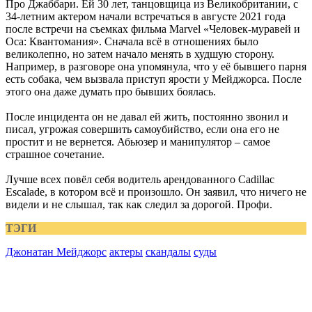
Про Джаббари. Ей 30 лет, танцовщица из Великобритании, с
34-летним актером начали встречаться в августе 2021 года
после встречи на съемках фильма Marvel «Человек-муравей и
Оса: Квантомания». Сначала всё в отношениях было
великолепно, но затем начало менять в худшую сторону.
Например, в разговоре она упомянула, что у её бывшего парня
есть собака, чем вызвала приступ ярости у Мейджорса. После
этого она даже думать про бывших боялась.
После инцидента он не давал ей жить, постоянно звонил и
писал, угрожая совершить самоубийство, если она его не
простит и не вернется. Абьюзер и манипулятор – самое
страшное сочетание.
Лучше всех повёл себя водитель арендованного Cadillac
Escalade, в котором всё и произошло. Он заявил, что ничего не
видели и не слышал, так как следил за дорогой. Профи.
ТЭГИ
Джонатан Мейджорс
актеры
скандалы
суды