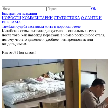
Ok
Быстрая регистрация
НОВОСТИ
КОММЕНТАРИИ
СТАТИСТИКА
О САЙТЕ И
РЕКЛАМА
Тяжёлая судьба заставила жить в дорогом отеле
Китайская семья вызвала дискуссию в социальных сетях
после того, как навсегда переехала в номер роскошного отеля,
потому что это дешевле и удобнее, чем арендовать или
владеть домом.
Как это? Под катом!