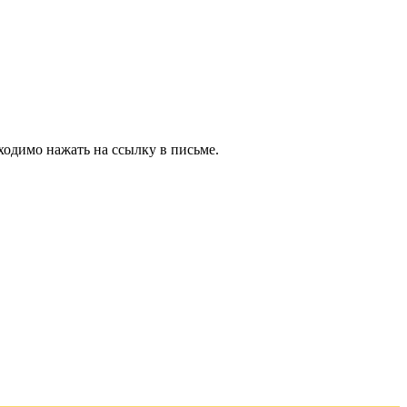
ходимо нажать на ссылку в письме.