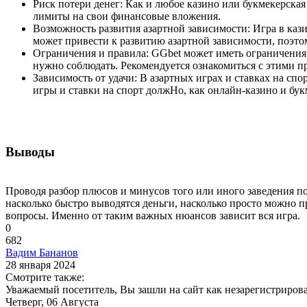
Риск потери денег: Как и любое казино или букмекерская
лимиты на свои финансовые вложения.
Возможность развития азартной зависимости: Игра в каз
может привести к развитию азартной зависимости, поэто
Ограничения и правила: GGbet может иметь ограничения
нужно соблюдать. Рекомендуется ознакомиться с этими п
Зависимость от удачи: В азартных играх и ставках на спо
игры и ставки на спорт должНо, как онлайн-казино и бу
Выводы
Проводя разбор плюсов и минусов того или иного заведения п
насколько быстро выводятся деньги, насколько просто можно
вопросы. Именно от таким важных нюансов зависит вся игра.
0
682
Вадим Бананов
28 января 2024
Смотрите также:
Уважаемый посетитель, Вы зашли на сайт как незарегистриров
Четверг, 06 Августа