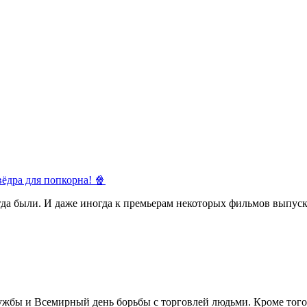
ёдра для попкорна! 🍿
егда были. И даже иногда к премьерам некоторых фильмов выпуск
жбы и Всемирный день борьбы с торговлей людьми. Кроме того 