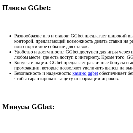
Плюсы GGbet:
Разнообразие игр и ставок: GGbet предлагает широкий вы
конторой, предлагающей возможность делать ставки на р
или спортивное событие для ставок.
Удобство и доступность: GGbet доступен для игры через 
любом месте, где есть доступ к интернету. Кроме того, G
Бонусы и акции: GGbet предлагает различные бонусы и 
промоакции, которые позволяют увеличить шансы на вы
Безопасность и надежность:
казино ggbet
обеспечивает бе
чтобы гарантировать защиту информации игроков.
Минусы GGbet: