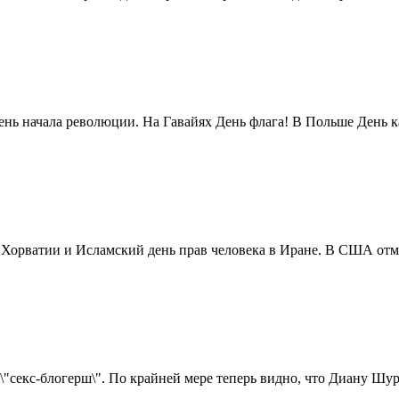
нь начала революции. На Гавайях День флага! В Польше День ка
в Хорватии и Исламский день прав человека в Иране. В США отм
 \"секс-блогерш\". По крайней мере теперь видно, что Диану Шур