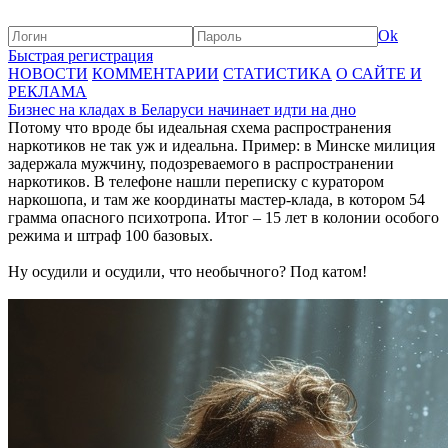
Ok
Быстрая регистрация
НОВОСТИ
КОММЕНТАРИИ
СТАТИСТИКА
О САЙТЕ И
РЕКЛАМА
Бизнес на кладах в Беларуси начинает идти на дно
Потому что вроде бы идеальная схема распространения
наркотиков не так уж и идеальна. Пример: в Минске милиция
задержала мужчину, подозреваемого в распространении
наркотиков. В телефоне нашли переписку с куратором
наркошопа, и там же координаты мастер-клада, в котором 54
грамма опасного психотропа. Итог – 15 лет в колонии особого
режима и штраф 100 базовых.
Ну осудили и осудили, что необычного? Под катом!