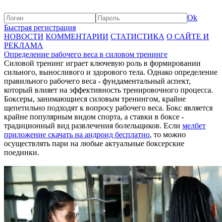
Ok
Быстрая регистрация
НОВОСТИ
КОММЕНТАРИИ
СТАТИСТИКА
О САЙТЕ И
РЕКЛАМА
Определение рабочего веса в силовом тренинге
Силовой тренинг играет ключевую роль в формировании
сильного, выносливого и здорового тела. Однако определение
правильного рабочего веса - фундаментальный аспект,
который влияет на эффективность тренировочного процесса.
Боксеры, занимающиеся силовым тренингом, крайне
щепетильно подходят к вопросу рабочего веса. Бокс является
крайне популярным видом спорта, а ставки в боксе -
традиционный вид развлечения болельщиков. Если
мелбет
приложение скачать на андроид бесплатно
, то можно
осуществлять пари на любые актуальные боксерские
поединки.