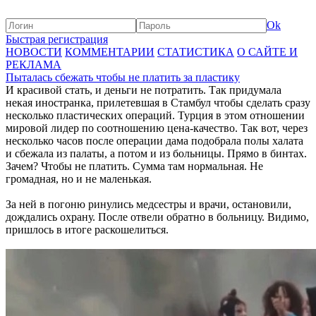
Ok
Быстрая регистрация
НОВОСТИ
КОММЕНТАРИИ
СТАТИСТИКА
О САЙТЕ И
РЕКЛАМА
Пыталась сбежать чтобы не платить за пластику
И красивой стать, и деньги не потратить. Так придумала
некая иностранка, прилетевшая в Стамбул чтобы сделать сразу
несколько пластических операций. Турция в этом отношении
мировой лидер по соотношению цена-качество. Так вот, через
несколько часов после операции дама подобрала полы халата
и сбежала из палаты, а потом и из больницы. Прямо в бинтах.
Зачем? Чтобы не платить. Сумма там нормальная. Не
громадная, но и не маленькая.
За ней в погоню ринулись медсестры и врачи, остановили,
дождались охрану. После отвели обратно в больницу. Видимо,
пришлось в итоге раскошелиться.