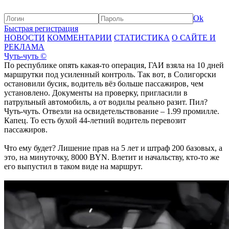
Ok
Быстрая регистрация
НОВОСТИ
КОММЕНТАРИИ
СТАТИСТИКА
О САЙТЕ И
РЕКЛАМА
Чуть-чуть ©️
По республике опять какая-то операция, ГАИ взяла на 10 дней
маршрутки под усиленный контроль. Так вот, в Солигорски
остановили бусик, водитель вёз больше пассажиров, чем
установлено. Документы на проверку, пригласили в
патрульный автомобиль, а от водилы реально разит. Пил?
Чуть-чуть. Отвезли на освидетельствование – 1.99 промилле.
Капец. То есть бухой 44-летний водитель перевозит
пассажиров.
Что ему будет? Лишение прав на 5 лет и штраф 200 базовых, а
это, на минуточку, 8000 BYN. Влетит и начальству, кто-то же
его выпустил в таком виде на маршрут.