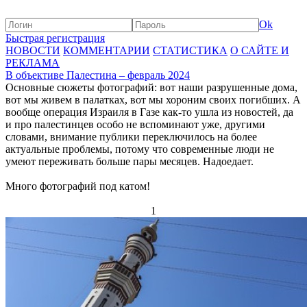
Ok
Быстрая регистрация
НОВОСТИ
КОММЕНТАРИИ
СТАТИСТИКА
О САЙТЕ И
РЕКЛАМА
В объективе Палестина – февраль 2024
Основные сюжеты фотографий: вот наши разрушенные дома,
вот мы живем в палатках, вот мы хороним своих погибших. А
вообще операция Израиля в Газе как-то ушла из новостей, да
и про палестинцев особо не вспоминают уже, другими
словами, внимание публики переключилось на более
актуальные проблемы, потому что современные люди не
умеют переживать больше пары месяцев. Надоедает.
Много фотографий под катом!
1