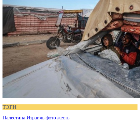
ТЭГИ
Палестина
Израиль
фото
жесть