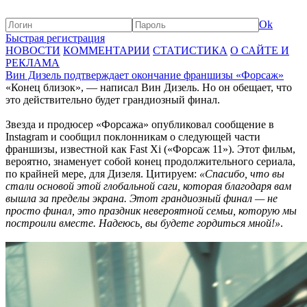
Ok
Быстрая регистрация
НОВОСТИ
КОММЕНТАРИИ
СТАТИСТИКА
О САЙТЕ И
РЕКЛАМА
Вин Дизель подтверждает окончание франшизы «Форсаж»
«Конец близок», — написал Вин Дизель. Но он обещает, что
это действительно будет грандиозный финал.
Звезда и продюсер «Форсажа» опубликовал сообщение в
Instagram и сообщил поклонникам о следующей части
франшизы, известной как Fast Xi («Форсаж 11»). Этот фильм,
вероятно, знаменует собой конец продолжительного сериала,
по крайней мере, для Дизеля. Цитируем:
«Спасибо, что вы
стали основой этой глобальной саги, которая благодаря вам
вышла за пределы экрана. Этот грандиозный финал — не
просто финал, это праздник невероятной семьи, которую мы
построили вместе. Надеюсь, вы будете гордиться мной!»
.