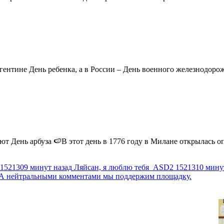
ентине День ребенка, а в России – День военного железнодорожн
 День арбуза 🍉В этот день в 1776 году в Милане открылась опер
1521309 минут назад
Ляйсан, я люблю тебя
ASD2
1521310 мину
г. А нейтральными комментами мы поддержим площадку.