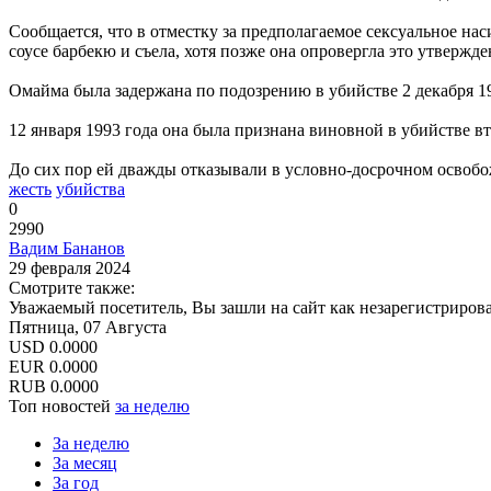
Сообщается, что в отместку за предполагаемое сексуальное на
соусе барбекю и съела, хотя позже она опровергла это утвержд
Омайма была задержана по подозрению в убийстве 2 декабря 1991
12 января 1993 года она была признана виновной в убийстве в
До сих пор ей дважды отказывали в условно-досрочном освобож
жесть
убийства
0
2990
Вадим Бананов
29 февраля 2024
Смотрите также:
Уважаемый посетитель, Вы зашли на сайт как незарегистриров
Пятница, 07 Августа
USD
0.0000
EUR
0.0000
RUB
0.0000
Топ новостей
за неделю
За неделю
За месяц
За год