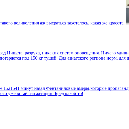
такого великолепия аж высраться захотелось, какая же красота.
зад
Нищета, разруха, никаких систем оповещения. Ничего удив
еряется под 150 кг тушей. Для азиатского региона норм, для шт
tw
1521541 минут назад
Фентаниловые амеры,которые пропагандир
рого уже встаёт на женщин. Бред какой то!