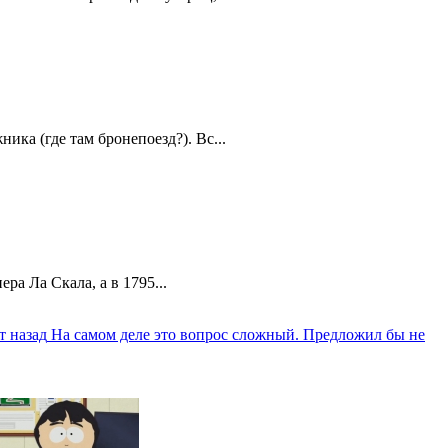
ика (где там бронепоезд?). Вс...
а Ла Скала, а в 1795...
т назад
На самом деле это вопрос сложный. Предложил бы не