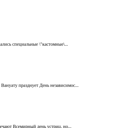
ались специальные \"кастомные\...
Вануату празднует День независимос...
ечают Всемирный день устриц, но...