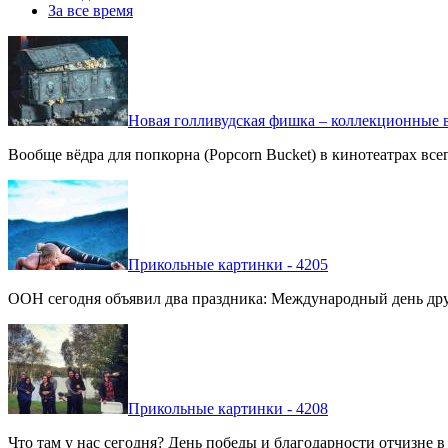
За все время
Новая голливудская фишка – коллекционные в
Вообще вёдра для попкорна (Popcorn Bucket) в кинотеатрах вс
Прикольные картинки - 4205
ООН сегодня объявил два праздника: Международный день дру
Прикольные картинки - 4208
Что там у нас сегодня? День победы и благодарности отчизне 