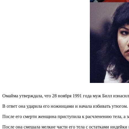
Омайма утверждала, что 28 ноября 1991 года муж Билл изнасил
В ответ она ударила его ножницами и начала избивать утюгом.
После его смерти женщина приступила к расчленению тела, а за
После она смешала мелкие части его тела с остатками индейки