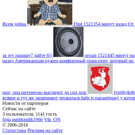
Всем добра
Flint
1521354 минут назад
От 
за эту парашу? дайте 6!)
xexun
1521445 минут на
назад
Американцам нужен комфортный транспорт, который не пот
них, она интересно выглядит до сих пор
fynjifvjkjl
всякое и тут же запрещают чпокаться бабе и пацанёньку у кото
Новости от партнеров
Сейчас на сайте
3 пользователя, 1141 гость
fojia
mishkindik1966
Vik_ON
© 2006-2016
Статистика
Реклама на сайте