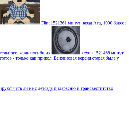
Flint
1521361 минут назад
Ага, 1000 баксов
ительного, жаль погибших
xexun
1521468 минут
атов - только как прикол. Бензиновая версия старая была у
уют чуть ли не с детсада пидарасню и трансвеститство