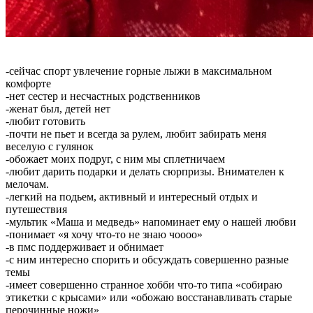
-сейчас спорт увлечение горные лыжи в максимальном
комфорте
-нет сестер и несчастных родственников
-женат был, детей нет
-любит готовить
-почти не пьет и всегда за рулем, любит забирать меня
веселую с гулянок
-обожает моих подруг, с ним мы сплетничаем
-любит дарить подарки и делать сюрпризы. Внимателен к
мелочам.
-легкий на подьем, активный и интересный отдых и
путешествия
-мультик «Маша и медведь» напоминает ему о нашей любви
-понимает «я хочу что-то не знаю чоооо»
-в пмс поддерживает и обнимает
-с ним интересно спорить и обсуждать совершенно разные
темы
-имеет совершенно странное хобби что-то типа «собираю
этикетки с крысами» или «обожаю восстанавливать старые
перочинные ножи»