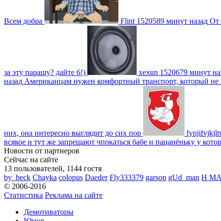
Всем добра
Flint
1520589 минут назад
От 
за эту парашу? дайте 6!)
xexun
1520679 минут на
назад
Американцам нужен комфортный транспорт, который не пот
них, она интересно выглядит до сих пор
fynjifvjkjl
всякое и тут же запрещают чпокаться бабе и пацанёньку у кото
Новости от партнеров
Сейчас на сайте
13 пользователей, 1144 гостя
by_beck
Chayka
colopus
Daeder
Fly333379
garson
gUd_man
H M
© 2006-2016
Статистика
Реклама на сайте
Демотиваторы
Юмор