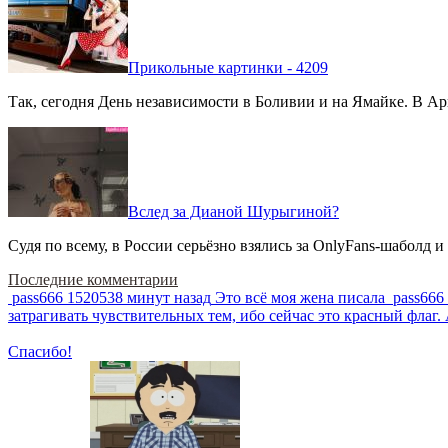
Прикольные картинки - 4209
Так, сегодня День независимости в Боливии и на Ямайке. В Арг
Вслед за Дианой Шурыгиной?
Судя по всему, в России серьёзно взялись за OnlyFans-шаболд и
Последние комментарии
pass666
1520538 минут назад
Это всё моя жена писала
pass666
затрагивать чувствительных тем, ибо сейчас это красный фла
Спасибо!