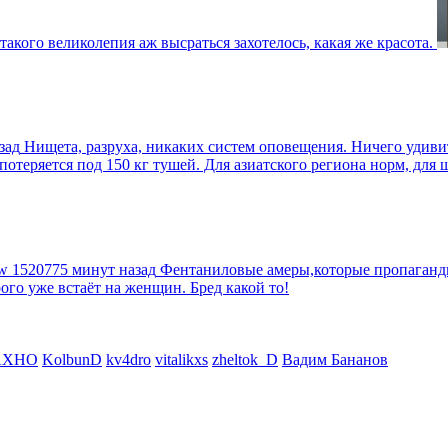
такого великолепия аж высраться захотелось, какая же красота.
зад
Нищета, разруха, никаких систем оповещения. Ничего удив
еряется под 150 кг тушей. Для азиатского региона норм, для шт
tw
1520775 минут назад
Фентаниловые амеры,которые пропагандир
рого уже встаёт на женщин. Бред какой то!
AXHO
KolbunD
kv4dro
vitalikxs
zheltok_D
Вадим Бананов