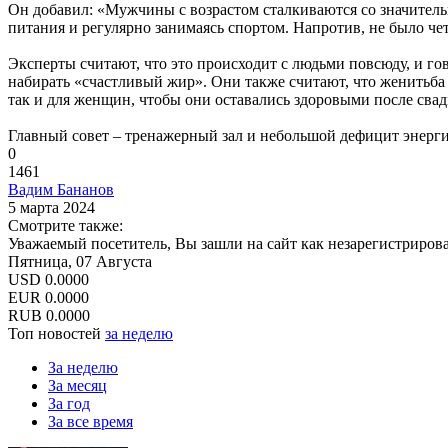
Он добавил: «Мужчины с возрастом сталкиваются со значитель
питания и регулярно занимаясь спортом. Напротив, не было ч
Эксперты считают, что это происходит с людьми повсюду, и го
набирать «счастливый жир». Они также считают, что женитьба 
так и для женщин, чтобы они оставались здоровыми после свад
Главный совет – тренажерный зал и небольшой дефицит энергии
0
1461
Вадим Бананов
5 марта 2024
Смотрите также:
Уважаемый посетитель, Вы зашли на сайт как незарегистриров
Пятница, 07 Августа
USD
0.0000
EUR
0.0000
RUB
0.0000
Топ новостей
за неделю
За неделю
За месяц
За год
За все время