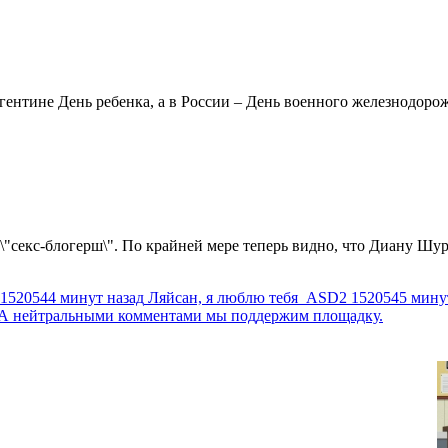
ентине День ребенка, а в России – День военного железнодорожн
 \"секс-блогерш\". По крайней мере теперь видно, что Диану Шур
1520544 минут назад
Ляйсан, я люблю тебя
ASD2
1520545 мину
г. А нейтральными комментами мы поддержим площадку.