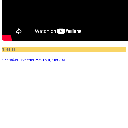
ТЭГИ
свадьбы
измены
жесть
приколы