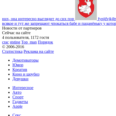
них, она интересно выглядит до сих пор
fynjifvjkjl
всякое и тут же запрещают чпокаться бабе и пацанёньку у кото
Новости от партнеров
Сейчас на сайте
4 пользователя, 1172 гостя
crac
ststing
Top_man
Порядок
© 2006-2016
Статистика
Реклама на сайте
Демотиваторы
Юмор
Креатив
Кино и шоубиз
Девушки
Интересное
Авто
Спорт
Гаджеты
Apple
Секс