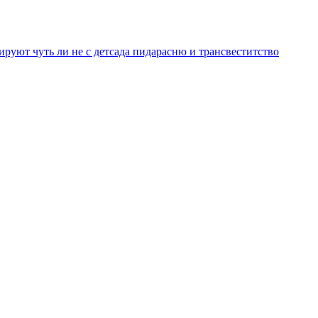
уют чуть ли не с детсада пидарасню и трансвеститство