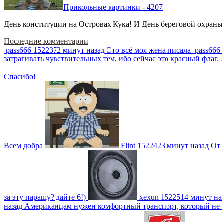
Прикольные картинки - 4207
День конституции на Островах Кука! И День береговой охраны 
Последние комментарии
pass666
1522372 минут назад
Это всё моя жена писала
pass666
затрагивать чувствительных тем, ибо сейчас это красный фла
Спасибо!
Всем добра
Flint
1522423 минут назад
От 
за эту парашу? дайте 6!)
xexun
1522514 минут на
назад
Американцам нужен комфортный транспорт, который не пот