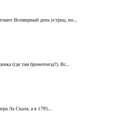
ечают Всемирный день устриц, но...
ика (где там бронепоезд?). Вс...
а Ла Скала, а в 1795...