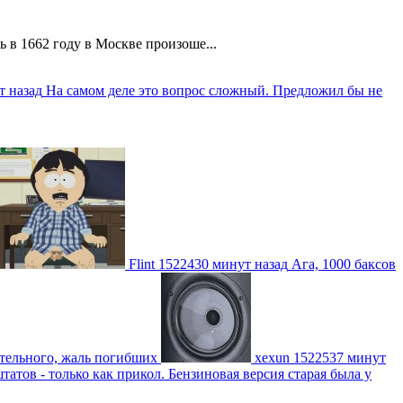
 в 1662 году в Москве произоше...
т назад
На самом деле это вопрос сложный. Предложил бы не
Flint
1522430 минут назад
Ага, 1000 баксов
ительного, жаль погибших
xexun
1522537 минут
атов - только как прикол. Бензиновая версия старая была у