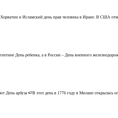
в Хорватии и Исламский день прав человека в Иране. В США отм
ентине День ребенка, а в России – День военного железнодорожн
 День арбуза 🍉В этот день в 1776 году в Милане открылась опер