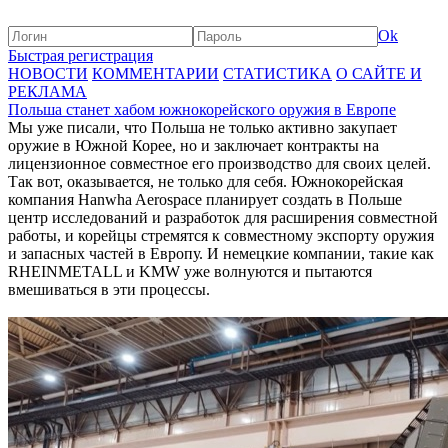
Ok
Быстрая регистрация
НОВОСТИ
КОММЕНТАРИИ
СТАТИСТИКА
О САЙТЕ И
РЕКЛАМА
Польша станет хабом южнокорейского оружия в Европе
Мы уже писали, что Польша не только активно закупает
оружие в Южной Корее, но и заключает контракты на
лицензионное совместное его производство для своих целей.
Так вот, оказывается, не только для себя. Южнокорейская
компания Hanwha Aerospace планирует создать в Польше
центр исследований и разработок для расширения совместной
работы, и корейцы стремятся к совместному экспорту оружия
и запасных частей в Европу. И немецкие компании, такие как
RHEINMETALL и KMW уже волнуются и пытаются
вмешиваться в эти процессы.