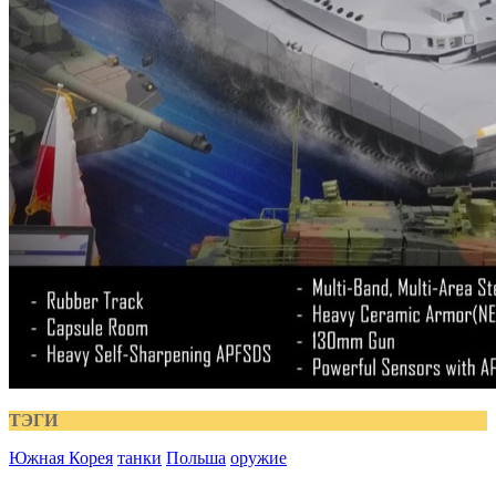
ТЭГИ
Южная Корея
танки
Польша
оружие