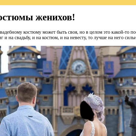
Костюмы женихов!
вадебному костюму может быть своя, но в целом это какой-то п
 и на свадьбу, и на костюм, и на невесту, то лучше на него сильн