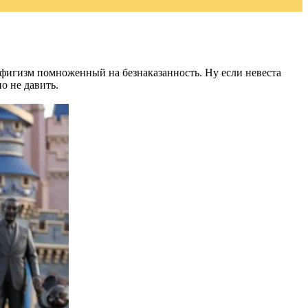
офигизм помноженный на безнаказанность. Ну если невеста
о не давить.