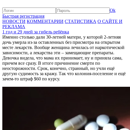
Ok
Быстрая регистрация
НОВОСТИ
КОММЕНТАРИИ
СТАТИСТИКА
О САЙТЕ И
РЕКЛАМА
1 год и 29 дней за гибель ребёнка
Именно столько дали 30-летней матери, у которой 2-летняя
дочь умерла из-за оставленных без присмотра на открытом
месте лекарств. Вообще женщина лечилась от наркотической
зависимости, а лекарства эти – замещающие препараты.
Девочка видела, что мама их принимает, ну и приняла сама,
причем все сразу. В итоге причинение смерти по
неосторожности. Срок, конечно, странный, но учли ещё
другую судимость за кражу. Так что колония-поселение и ещё
зачем-то штраф $60 по курсу.