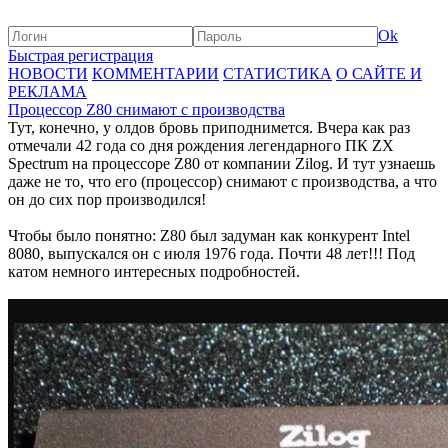
Ok
Быстрая регистрация
НОВОСТИ
КОММЕНТАРИИ
СТАТИСТИКА
О САЙТЕ И
РЕКЛАМА
Процессор Z80 снимают с производства
Тут, конечно, у олдов бровь приподнимется. Вчера как раз
отмечали 42 года со дня рождения легендарного ПК ZX
Spectrum на процессоре Z80 от компании Zilog. И тут узнаешь
даже не то, что его (процессор) снимают с производства, а что
он до сих пор производился!
Чтобы было понятно: Z80 был задуман как конкурент Intel
8080, выпускался он с июля 1976 года. Почти 48 лет!!! Под
катом немного интересных подробностей.