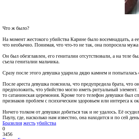
Что ж было?
На момент жестокого убийства Карине было восемнадцать, а ее 
что необычно. Понимая, что что-то не так, она попросила муж
Он был обезглавлен, его гениталии отсутствовали, а на теле 
съела гениталии мальчика.
Сразу после этого девушка ударила дядю камнем и попыталась сб
После ареста девушка пояснила, что предупредила брата, что о
предположить, что убийство могло иметь ритуальный элемент. Т
то сатанинская церемония. Кроме того телефон девушки был сп
признаков проблем с психическим здоровьем или интереса к ок
Ничего толком от девушки добиться так и не удалось. Её осуд
Паулу, где, насколько нам известно, она находится и по сей день
Бразилия
жесть
убийства
0
3456