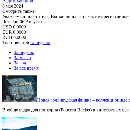
Вадим Бананов
8 мая 2024
Смотрите также:
Уважаемый посетитель, Вы зашли на сайт как незарегистриров
Четверг, 06 Августа
USD
0.0000
EUR
0.0000
RUB
0.0000
Топ новостей
за неделю
За неделю
За месяц
За год
За все время
Новая голливудская фишка – коллекционные в
Вообще вёдра для попкорна (Popcorn Bucket) в кинотеатрах вс