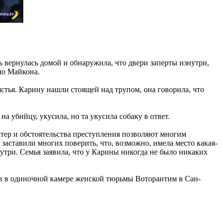
ь вернулась домой и обнаружила, что двери заперты изнутри,
ло Майкона.
ястья. Карину нашли стоящей над трупом, она говорила, что
а убийцу, укусила, но та укусила собаку в ответ.
рактер и обстоятельства преступления позволяют многим
заставили многих поверить, что, возможно, имела место какая-
утри. Семья заявила, что у Карины никогда не было никаких
ок в в одиночной камере женской тюрьмы Воторантим в Сан-