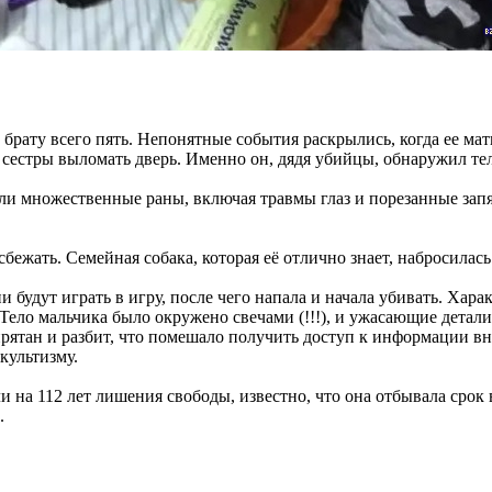
брату всего пять. Непонятные события раскрылись, когда ее мат
а сестры выломать дверь. Именно он, дядя убийцы, обнаружил те
были множественные раны, включая травмы глаз и порезанные зап
ежать. Семейная собака, которая её отлично знает, набросилась н
ни будут играть в игру, после чего напала и начала убивать. Ха
ело мальчика было окружено свечами (!!!), и ужасающие детали 
рятан и разбит, что помешало получить доступ к информации вн
культизму.
или на 112 лет лишения свободы, известно, что она отбывала ср
.