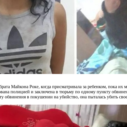
 брата Майкона Роке, когда присматривала за ребенком, пока их
тована полицией и заключена в тюрьму по одному пункту обвин
кту обвинения в покушении на убийство, она пыталась убить сво