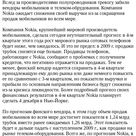
Вслед за производителями полупроводников тревогу забили
вендоры мобильников и телеком-обрудования. Компания
Nokia ожидает снижения своей выручки из-за сокращения
продаж мобильников во всем мире.
Компания Nokia, крупнейший мировой производитель
мобильников, сделала сегодня неутешительный прогноз: в 4-м
квартале этого года рост мирового рынка сотовых телефонов
будет ниже, чем ожидалось. И это не предел: в 2009 г. продажи
трубок снизятся еще больше. Продавцы телефонов,
работающие с Nokia, сообщают о проблемах с получением
кредитов, что негативно отражается на продажах. Тем не
менее, финский вендор надеется сохранить в 4-м квартале
принадлежащую ему долю рынка или даже немного повысить
ее по сравнению с 3-м кварталом, но показатели выручки и
прибыли по основным направлениям бизнеса будут снижены
из-за кризиса ликвидности. Более подробный прогноз своих
финансовых результатов в 4-м квартале Nokia планирует
сделать 4 декабря в Нью-Йорке.
По прогнозам финского вендора, в этом году объем продаж
мобильников во всем мире достигнет показателя в 1,24 млрд
трубок вместо ранее ожидаемых 1,26 млрд. Этот показатель
будет и дальше падать с наступлением 2009 г., как продажи на
рынке телеком-оборудования. Всего же, по прогнозам Nokia, в