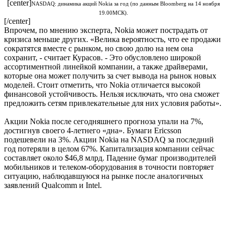
[center]
NASDAQ: динамика акций Nokia за год (по данным Bloomberg на 14 ноября
19.00МСК).
[/center]
Впрочем, по мнению эксперта, Nokia может пострадать от
кризиса меньше других. «Велика вероятность, что ее продажи
сократятся вместе с рынком, но свою долю на нем она
сохранит, - считает Курасов. - Это обусловлено широкой
ассортиментной линейкой компании, а также драйверами,
которые она может получить за счет вывода на рынок новых
моделей. Стоит отметить, что Nokia отличается высокой
финансовой устойчивость. Нельзя исключать, что она сможет
предложить сетям привлекательные для них условия работы».
Акции Nokia после сегодняшнего прогноза упали на 7%,
достигнув своего 4-летнего «дна». Бумаги Ericsson
подешевели на 3%. Акции Nokia на NASDAQ за последний
год потеряли в целом 67%. Капитализация компании сейчас
составляет около $46,8 млрд. Падение бумаг производителей
мобильников и телеком-оборудования в точности повторяет
ситуацию, наблюдавшуюся на рынке после аналогичных
заявлений Qualcomm и Intel.