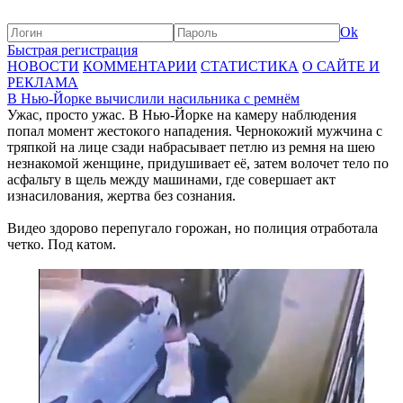
Ok
Быстрая регистрация
НОВОСТИ
КОММЕНТАРИИ
СТАТИСТИКА
О САЙТЕ И
РЕКЛАМА
В Нью-Йорке вычислили насильника с ремнём
Ужас, просто ужас. В Нью-Йорке на камеру наблюдения
попал момент жестокого нападения. Чернокожий мужчина с
тряпкой на лице сзади набрасывает петлю из ремня на шею
незнакомой женщине, придушивает её, затем волочет тело по
асфальту в щель между машинами, где совершает акт
изнасилования, жертва без сознания.
Видео здорово перепугало горожан, но полиция отработала
четко. Под катом.