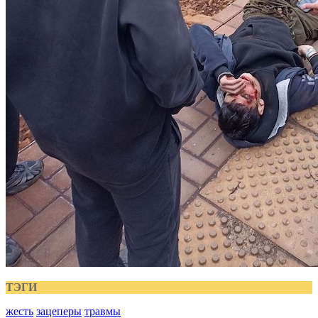
ТЭГИ
жесть
зацеперы
травмы