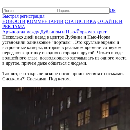
Ok
Быстрая регистрация
НОВОСТИ
КОММЕНТАРИИ
СТАТИСТИКА
О САЙТЕ И
РЕКЛАМА
Арт-портал между Дублином и Нью-Йорком закрыт
Несколько дней назад в центре Дублина и Нью-Йорка
установили одинаковые "порталы". Это круглые экраны и
встроенные камеры, которые в реальном времени со звуком
передают картинку из одного города в другой. Что-то вроде
волшебного глаза, позволяющего заглядывать из одного места
в другое, причем даже общаться с людьми.
Так вот, его закрыли вскоре после происшествия с сиськами.
Сиськами?! Сиськами. Под катом.