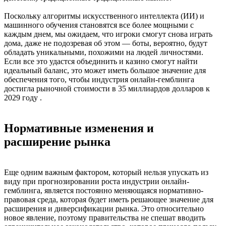
Поскольку алгоритмы искусственного интеллекта (ИИ) и
машинного обучения становятся все более мощными с
каждым днем, мы ожидаем, что игроки смогут снова играть
дома, даже не подозревая об этом — боты, вероятно, будут
обладать уникальными, похожими на людей личностями.
Если все это удастся объединить и казино смогут найти
идеальный баланс, это может иметь большое значение для
обеспечения того, чтобы индустрия онлайн-гемблинга
достигла рыночной стоимости в 35 миллиардов долларов к
2029 году .
Нормативные изменения и
расширение рынка
Еще одним важным фактором, который нельзя упускать из
виду при прогнозировании роста индустрии онлайн-
гемблинга, является постоянно меняющаяся нормативно-
правовая среда, которая будет иметь решающее значение для
расширения и диверсификации рынка. Это относительно
новое явление, поэтому правительства не спешат вводить