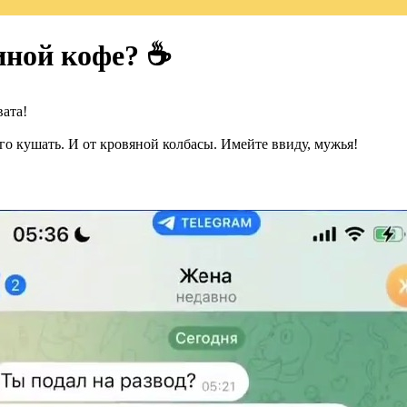
ной кофе? ☕️
вата!
ого кушать. И от кровяной колбасы. Имейте ввиду, мужья!