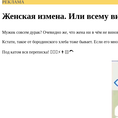
РЕКЛАМА
Женская измена. Или всему ви
Мужик совсем дурак? Очевидно же, что жена ни в чём не вино
Кстати, такое от бородинского хлеба тоже бывает. Если его мн
Под катом вся переписка! 👱🏼‍♀️⚡️👨🏻‍🦱