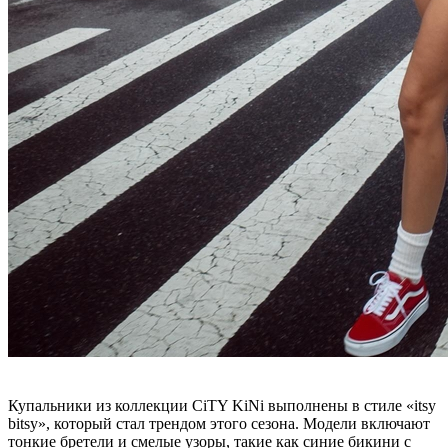
Купальники из коллекции CiTY KiNi выполнены в стиле «itsy
bitsy», который стал трендом этого сезона. Модели включают
тонкие бретели и смелые узоры, такие как синие бикини с