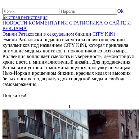
Ok
Быстрая регистрация
НОВОСТИ
КОММЕНТАРИИ
СТАТИСТИКА
О САЙТЕ И
РЕКЛАМА
Эмили Ратаковски в сексуальном бикини CiTY KiNi
Эмили Ратаковски недавно выпустила новую коллекцию
купальников под названием CiTY KiNi, которая привлекла
внимание модных критиков и поклонников со всего мира.
Коллекция воплощает смелость и уверенность, демонстрируя
яркие цвета и минималистичный дизайн. Для продвижения
Ратаковски устроила запоминающуюся прогулку по улицам
Нью-Йорка в крошечном бикини, красных кедах и высоких
белых носках, подчеркнув дух городской моды и свободы
самовыражения.
Под катом!
1