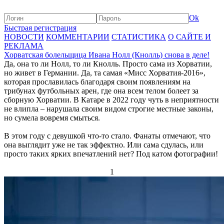
Ok
Быстрая регистрация
НОВОСТИ
КОММЕНТАРИИ
СТАТИСТИКА
О САЙТЕ И
РЕКЛАМА
Хорватская болельщица Ивана Нолл (Кнолль) снова в деле!
Да, она то ли Нолл, то ли Кнолль. Просто сама из Хорватии,
но живет в Германии. Да, та самая «Мисс Хорватия-2016»,
которая прославилась благодаря своим появлениям на
трибунах футбольных арен, где она всем телом болеет за
сборную Хорватии. В Катаре в 2022 году чуть в неприятности
не влипла – нарушала своим видом строгие местные законы,
но сумела вовремя смыться.
В этом году с девушкой что-то стало. Фанаты отмечают, что
она выглядит уже не так эффектно. Или сама сдулась, или
просто таких ярких впечатлений нет? Под катом фотографии!
1