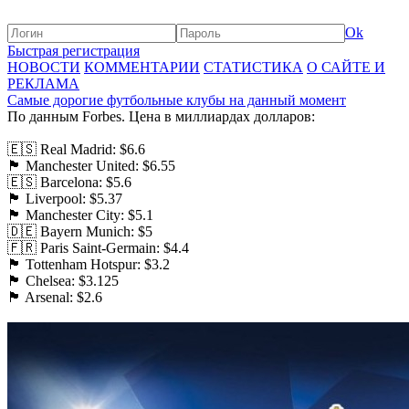
Ok
Быстрая регистрация
НОВОСТИ
КОММЕНТАРИИ
СТАТИСТИКА
О САЙТЕ И
РЕКЛАМА
Самые дорогие футбольные клубы на данный момент
По данным Forbes. Цена в миллиардах долларов:
🇪🇸 Real Madrid: $6.6
🏴󠁧󠁢󠁥󠁮󠁧󠁿 Manchester United: $6.55
🇪🇸 Barcelona: $5.6
🏴󠁧󠁢󠁥󠁮󠁧󠁿 Liverpool: $5.37
🏴󠁧󠁢󠁥󠁮󠁧󠁿 Manchester City: $5.1
🇩🇪 Bayern Munich: $5
🇫🇷 Paris Saint-Germain: $4.4
🏴󠁧󠁢󠁥󠁮󠁧󠁿 Tottenham Hotspur: $3.2
🏴󠁧󠁢󠁥󠁮󠁧󠁿 Chelsea: $3.125
🏴󠁧󠁢󠁥󠁮󠁧󠁿 Arsenal: $2.6