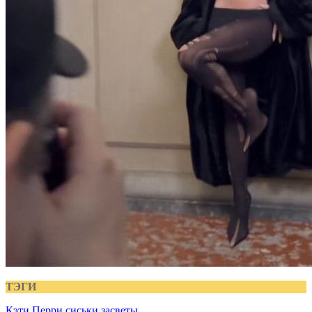
ТЭГИ
Кэти Перри
сиськи
засветы