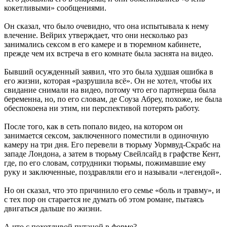
кокетливыми» сообщениями.
Он сказал, что было очевидно, что она испытывала к нему
влечение. Вейрих утверждает, что они несколько раз
занимались сексом в его камере и в тюремном кабинете,
прежде чем их встреча в его комнате была заснята на видео.
Бывший осужденный заявил, что это была худшая ошибка в
его жизни, которая «разрушила всё». Он не хотел, чтобы их
свидание снимали на видео, потому что его партнерша была
беременна, но, по его словам, де Соуза Абреу, похоже, не была
обеспокоена ни этим, ни перспективой потерять работу.
После того, как в сеть попало видео, на котором он
занимается сексом, заключенного поместили в одиночную
камеру на три дня. Его перевели в тюрьму Уормвуд-Скрабс на
западе Лондона, а затем в тюрьму Свейлсайд в графстве Кент,
где, по его словам, сотрудники тюрьмы, пожимавшие ему
руку и заключенные, поздравляли его и называли «легендой».
Но он сказал, что это причинило его семье «боль и травму», и
с тех пор он старается не думать об этом романе, пытаясь
двигаться дальше по жизни.
А что с похотливой путаной в форме?