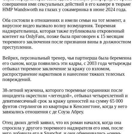
совершения ими сексуальных действий в его камере в тюрьме
HMP Wandsworth на глазах у сокамерника в июне 2024 года.
Оба состояли в отношениях и имели семьи на тот момент, а
вирусное видео вызвало волну возмущения. Тюремная
надзирательница, которая также публиковала откровенный
контент на OnlyFans, позже была приговорен к 15 месяцам
тюремного заключения после признания вины в должностном
преступлении.
Вейрих, персональный тренер, чья партнерша была беременна
его сыном, когда появились эти кадры, с 2003 года четырежды
отбывал тюремное заключение за кражу со взломом,
распространение наркотиков и нанесение тяжких телесных
повреждений.
38-летний мужчина, которого тюремные охранники после
инцидента окрестили «легендой», отбывал четырехлетний и
девятимесячный срок за кражу ценностей на сумму 65 000
фунтов стерлингов из квартиры в Кенсингтоне, когда у него
завязались отношения с де Соуза Абреу.
Отец двоих детей заявил, что их роман начался, когда она
спросила у другого тюремного надзирателя его имя, после
чего добавила его в Snapchat, и они обменивались «очень