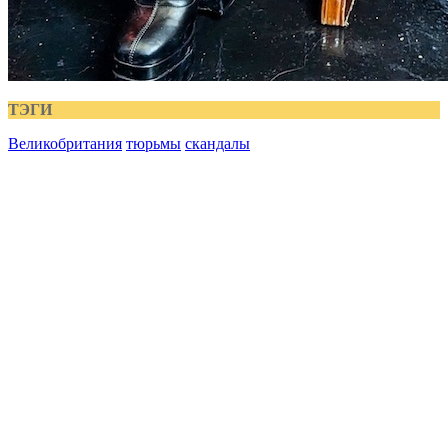
ТЭГИ
Великобритания
тюрьмы
скандалы