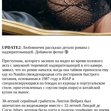
UPDATE2
: Любовничек рассказал детали романа с
надзирательницей. Добавили фотки 🔞
Преступник, которого засняли на видео во время полового
акта с замужней тюремной надзирательницей в его камере,
заявил, что их роман начался, когда она тайком приносила ему
еду из Nandos (международная сеть ресторанов быстрого
питания, основанная в 1987 году в ЮАР и
специализирующаяся на блюдах из курицы в португальском
стиле, приготовленных с соусом пири-пири) и китайской
кухни на вынос.
38-летний серийный грабитель Линтон Вейрих был
запечатлен на видеокамере вместе с 32-летней Линдой де
Соуза Абреу, которая была одета в полную униформу, во время