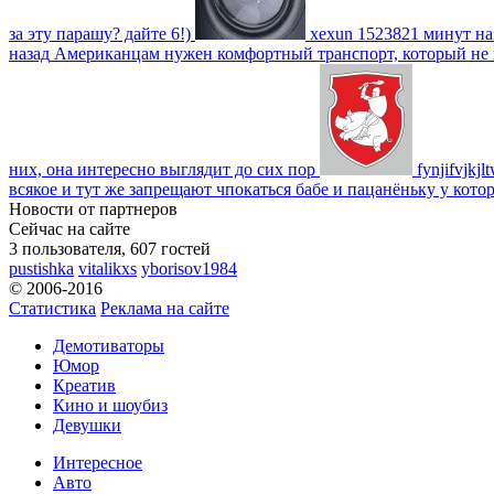
за эту парашу? дайте 6!)
xexun
1523821 минут на
назад
Американцам нужен комфортный транспорт, который не пот
них, она интересно выглядит до сих пор
fynjifvjkjl
всякое и тут же запрещают чпокаться бабе и пацанёньку у кото
Новости от партнеров
Сейчас на сайте
3 пользователя, 607 гостей
pustishka
vitalikxs
yborisov1984
© 2006-2016
Статистика
Реклама на сайте
Демотиваторы
Юмор
Креатив
Кино и шоубиз
Девушки
Интересное
Авто