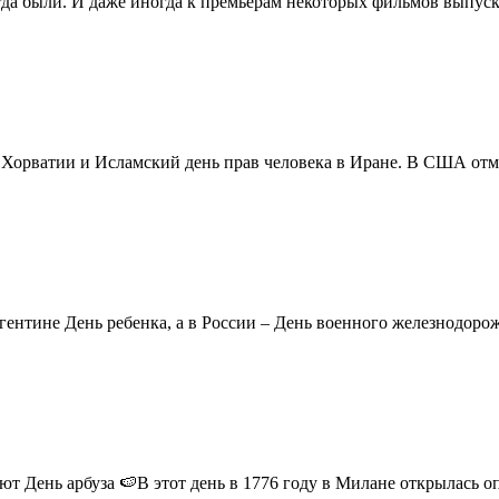
егда были. И даже иногда к премьерам некоторых фильмов выпуск
в Хорватии и Исламский день прав человека в Иране. В США отм
ентине День ребенка, а в России – День военного железнодорожн
 День арбуза 🍉В этот день в 1776 году в Милане открылась опер