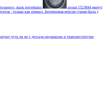
ительного, жаль погибших
xexun
1523844 минут
атов - только как прикол. Бензиновая версия старая была у
уют чуть ли не с детсада пидарасню и трансвеститство