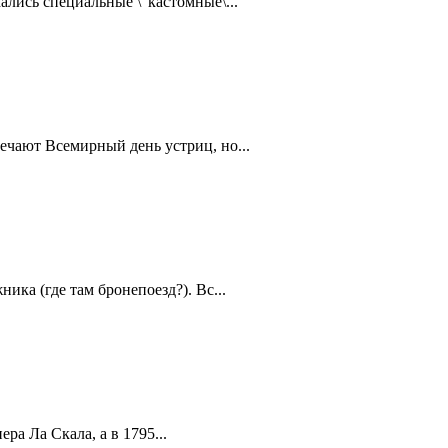
ались специальные \"кастомные\...
ечают Всемирный день устриц, но...
ика (где там бронепоезд?). Вс...
а Ла Скала, а в 1795...