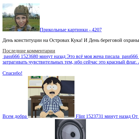
Прикольные картинки - 4207
День конституции на Островах Кука! И День береговой охраны 
Последние комментарии
pass666
1523680 минут назад
Это всё моя жена писала
pass666
затрагивать чувствительных тем, ибо сейчас это красный фла
Спасибо!
Всем добра
Flint
1523731 минут назад
От 