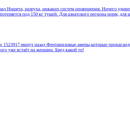
зад
Нищета, разруха, никаких систем оповещения. Ничего удив
еряется под 150 кг тушей. Для азиатского региона норм, для шт
tw
1523917 минут назад
Фентаниловые амеры,которые пропагандир
рого уже встаёт на женщин. Бред какой то!