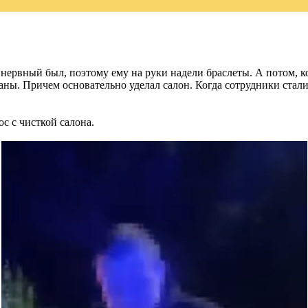
ервный был, поэтому ему на руки надели браслеты. А потом, ко
штаны. Причем основательно уделал салон. Когда сотрудники стал
с с чисткой салона.