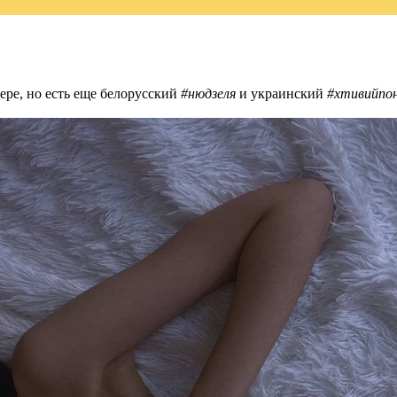
ере, но есть еще белорусский
#нюдзеля
и украинский
#хтивийпон