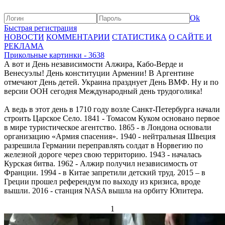
Ok
Быстрая регистрация
НОВОСТИ
КОММЕНТАРИИ
СТАТИСТИКА
О САЙТЕ И
РЕКЛАМА
Прикольные картинки - 3638
А вот и День независимости Алжира, Кабо-Верде и
Венесуэлы! День конституции Армении! В Аргентине
отмечают День детей. Украина празднует День ВМФ. Ну и по
версии ООН сегодня Международный день трудоголика!
А ведь в этот день в 1710 году возле Санкт-Петербурга начали
строить Царское Село. 1841 - Томасом Куком основано первое
в мире туристическое агентство. 1865 - в Лондона основали
организацию «Армия спасения». 1940 - нейтральная Швеция
разрешила Германии переправлять солдат в Норвегию по
железной дороге через свою территорию. 1943 - началась
Курская битва. 1962 - Алжир получил независимость от
Франции. 1994 - в Китае запретили детский труд. 2015 – в
Греции прошел референдум по выходу из кризиса, вроде
вышли. 2016 - станция NASA вышла на орбиту Юпитера.
1