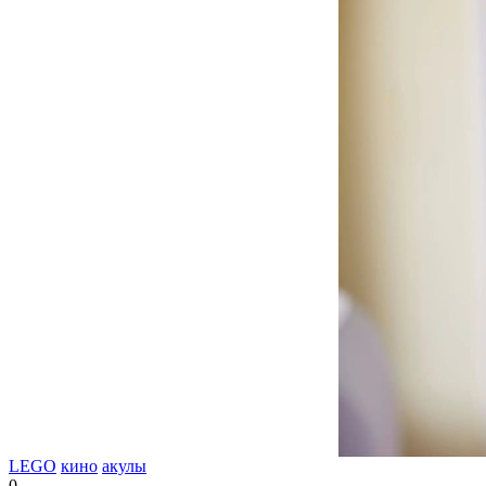
LEGO
кино
акулы
0