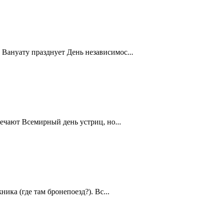
Вануату празднует День независимос...
ечают Всемирный день устриц, но...
ика (где там бронепоезд?). Вс...